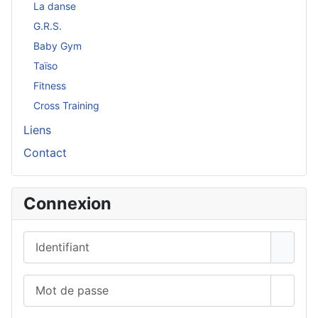
La danse
G.R.S.
Baby Gym
Taïso
Fitness
Cross Training
Liens
Contact
Connexion
Identifiant
Mot de passe
Affich